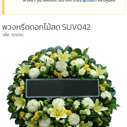
พวงหรีดดอกไม้สด SUV042
รหัส:
SUV042