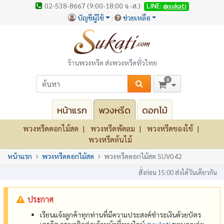
02-538-8667 (9:00-18:00 จ.-ส.)
LINE:
@sukati
บัญชีผู้ใช้
ช่วยเหลือ
ร้านพวงหรีด ส่งพวงหรีดทั่วไทย
0
หน้าแรก
พวงหรีด
ดอกไม้
พวงหรีดดอกไม้สด
พวงหรีดพัดลม
พวงหรีดของใช้
พวงหรีดต้นไม้
หน้าแรก
พวงหรีดดอกไม้สด
พวงหรีดดอกไม้สด SUV042
สั่งก่อน 15:00 ส่งได้วันเดียวกัน
ประกาศ
เรียนแจ้งลูกค้าทุกท่านที่มีความประสงค์ชำระเงินด้วยบัตร
เครดิต กรุณาติดต่อเจ้าหน้าที่ทางไลน์
@‌sukati
ขอบคุณค่ะ