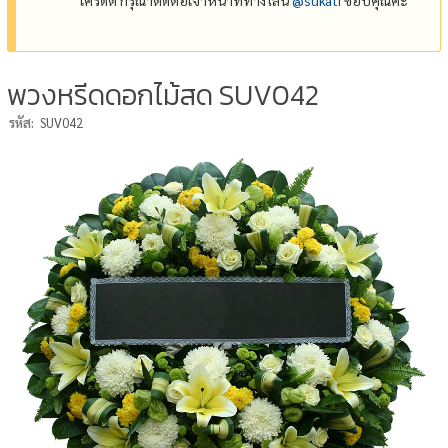
พวงหรีดดอกไม้สด SUV042
รหัส:
SUV042