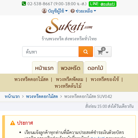
02-538-8667 (9:00-18:00 จ.-ส.)
LINE:
@sukati
บัญชีผู้ใช้
ช่วยเหลือ
ร้านพวงหรีด ส่งพวงหรีดทั่วไทย
0
หน้าแรก
พวงหรีด
ดอกไม้
พวงหรีดดอกไม้สด
พวงหรีดพัดลม
พวงหรีดของใช้
พวงหรีดต้นไม้
หน้าแรก
พวงหรีดดอกไม้สด
พวงหรีดดอกไม้สด SUV042
สั่งก่อน 15:00 ส่งได้วันเดียวกัน
ประกาศ
เรียนแจ้งลูกค้าทุกท่านที่มีความประสงค์ชำระเงินด้วยบัตร
เครดิต กรุณาติดต่อเจ้าหน้าที่ทางไลน์
@‌sukati
ขอบคุณค่ะ