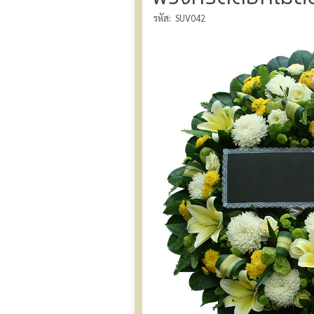
รหัส:
SUV042