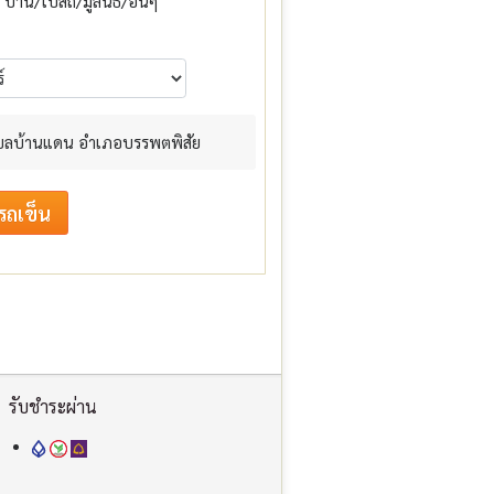
บ้าน/โบสถ์/มูลนิธิ/อื่นๆ
 ตำบลบ้านแดน อำเภอบรรพตพิสัย
รับชำระผ่าน